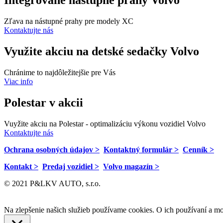
Integrované nástupné prahy Volvo
Zľava na nástupné prahy pre modely XC
Kontaktujte nás
Využite akciu na detské sedačky Volvo
Chránime to najdôležitejšie pre Vás
Viac info
Polestar v akcii
Vuyžite akciu na Polestar - optimalizáciu výkonu vozidiel Volvo
Kontaktujte nás
Ochrana osobných údajov >
Kontaktný formulár >
Cenník >
Kontakt >
Predaj vozidiel >
Volvo magazín >
© 2021 P&LKV AUTO, s.r.o.
Na zlepšenie našich služieb používame cookies. O ich používaní a mo