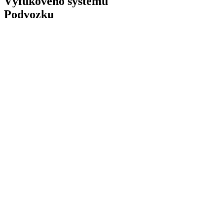
Výfukového systému
Podvozku