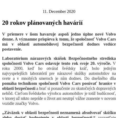
11. December 2020
20 rokov plánovaných havárií
V priemere v ňom havaruje aspoň jedno úplne nové Volvo
denne. A významne prispieva k tomu, že spoločnosť Volvo Cars
má v oblasti automobilovej bezpečnosti dodnes vedúce
postavenie.
L
aboratórium nárazových skúšok Bezpečnostného strediska
spoločnosti Volvo Cars oslavuje tento rok svoje 20. výročie.
V
roku 2000, keď ho otváral švédsky kráľ, bolo jedným
najvyspelejších laboratórií pre nárazové skúšky automobilov na
svete a v mnohých smeroch je ním dodnes.
Do dnešného dňa
pomáha technikom spoločnosti Volvo Cars posúvať hranice v
oblasti bezpečnosti
a brať si ponaučenie zo skutočných dopravných
nehôd. Cieľom švédskeho výrobcu automobilov je totiž budúcnosť,
v ktorej už nikto nepríde o život ani neutrpí vážne zranenie v novom
vozidle značky Volvo.
„Záväzok v oblasti bezpečnosti neznamená absolvovať skúšku
alebo dostať hodnotenie v oblasti bezpečnosti,“
vysvetľuje