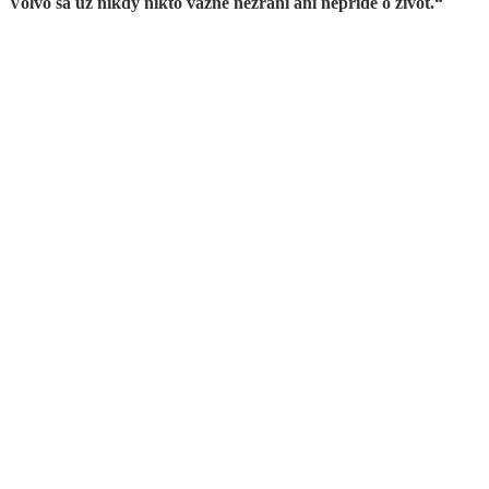
Volvo sa už nikdy nikto vážne nezraní ani nepríde o život.“