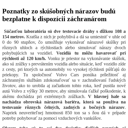
Poznatky zo skúšobných nárazov budú
bezplatne k dispozícii záchranárom
Súčasťou laboratória sú dve testovacie dráhy s dĺžkou 108 a
154 metrov.
Kratšia z nich je pohyblivá a dá sa umiestniť v uhle od
0 do 90 stupňov, čo umožňuje vykonávať nárazové skúšky pri
rôznych uhloch a rýchlostiach alebo simulovať nárazy dvoch
pohybujúcich sa vozidiel.
Vozidlá tu môžu havarovať pri
rýchlosti až 120 km/h.
Vonku je priestor na vykonávanie skúšok,
ako sú zrážky s prevrátením vozidla alebo situácie, keď vozidlo zíde
z cesty, pri ktorých sa automobily vo vysokej rýchlosti púšťajú do
priekopy. Tu spoločnosť Volvo Cars ponúka príležitosť aj
záchranným službám zdokonaľovať sa v zachraňovaní ľudských
životov, ako to urobila aj začiatkom tohto roka, keď pustila nové
autá Volvo z výšky 30 metrov, aby simulovala ťažké poškodenie, k
akému dochádza pri extrémnych zrážkach.
V hlavnej hale sa
nachádza obrovská nárazová bariéra, ktorá sa používa na
testovanie rôznych čelných, zadných a bočných nárazov
.
Napriek neuveriteľnej hmotnosti 850 ton sa s ňou dá v prípade
potreby pohybovať za pomoci vzduchových vankúšov.