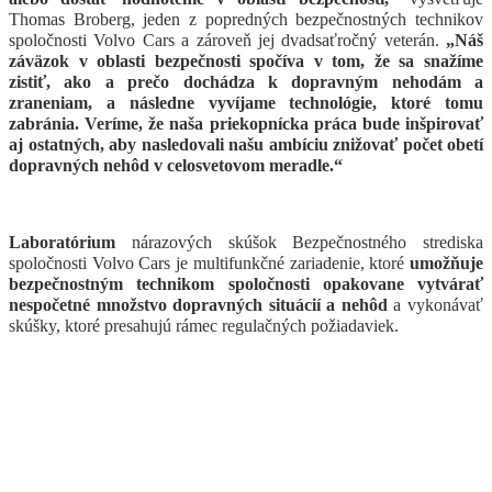
Thomas Broberg, jeden z popredných bezpečnostných technikov
spoločnosti Volvo Cars a zároveň jej dvadsaťročný veterán.
„Náš
záväzok v oblasti bezpečnosti spočíva v tom, že sa snažíme
zistiť, ako a prečo dochádza k dopravným nehodám a
zraneniam, a následne vyvíjame technológie, ktoré tomu
zabránia. Veríme, že naša priekopnícka práca bude inšpirovať
aj ostatných, aby nasledovali našu ambíciu znižovať počet obetí
dopravných nehôd v celosvetovom meradle.“
Laboratórium
nárazových skúšok Bezpečnostného strediska
spoločnosti Volvo Cars je multifunkčné zariadenie, ktoré
umožňuje
bezpečnostným technikom spoločnosti opakovane vytvárať
nespočetné množstvo dopravných situácií a nehôd
a vykonávať
skúšky, ktoré presahujú rámec regulačných požiadaviek.