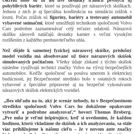
Okrem toho sú tu asi dve desiatky ďalších pevných aj
pohyblivých bariér
, ktoré sa používajú pri nárazových skúškach.
Jednou z nich je aj špeciálna konštrukcia na simuláciu zrážok s
losmi.
Počas zrážok sú
figuríny, bariéry a testovaný automobil
vybavené snímačmi
, ktoré umožňujú technikom spoločnosti Volvo
Cars podrobne zaznamenávať celý reťazec udalostí. Nárazovú
skúšku zároveň natáčajú desiatky kamier s veľmi vysokým
rozlíšením z každého predstaviteľného uhla.
Než dôjde k samotnej fyzickej nárazovej skúške, príslušný
model vozidla má absolvované už tisíce nárazových skúšok
simulovaných počítačom
. Všetky údaje získané z týchto skúšok
následne využívajú technici značky Volvo na vývoj bezpečnejších
automobilov.
Keďže spoločnosť sa posúva smerom k elektrickej
budúcnosti, jej Bezpečnostné stredisko bolo v ostatných rokoch
vybavené a špeciálne pripravené aj na bezpečné vykonávanie
nárazových skúšok elektrických vozidiel.
„Bez ohľadu na to, aký je scenár nehody, tu v Bezpečnostnom
stredisku spoločnosti Volvo Cars ho dokážeme opakovane
vytvoriť a podrobne analyzovať,“ hovorí Thomas Broberg.
„Pre mňa je veľmi inšpirujúce, keď si uvedomím, že každou
hodinou, ktorú vkladáme do skúšok a ich analyzovania, sa stále
viac približujeme k nášmu cieľu – že v novom aute značky